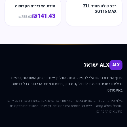
רכב שלט מהיר ZLL
טירת האבירים הקדושה
SG116 MAX
₪
141.43
₪
288.63
ALX ישראל
ALX
ערוץ המידע הישראלי לקנייה חכמה אונליין — מדריכים, השוואות, טיפים
ודילים נבחרים שיעזרו לכם לקנות נכון, בטוח ובמחיר הכי טוב, בכל רכישה
באינטרנט.
גילוי נאות: חלק מהקישורים באתר הם קישורי שותפים. אם תבצעו רכישה דרכם ייתכן
שנקבל עמלה קטנה — ללא כל תוספת עלות אליכם. כך אנחנו ממשיכים לספק לכם
מידע איכותי בחינם.