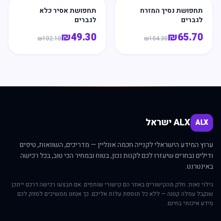
תחפושת נסיך המזרח
תחפושת אסיר כלא
לגברים
לגברים
₪
49.30
₪
65.70
₪
102.10
₪
104.30
ALX ישראל
ALX
ערוץ המידע הישראלי לקנייה חכמה אונליין — מדריכים, השוואות, טיפים
ודילים נבחרים שיעזרו לכם לקנות נכון, בטוח ובמחיר הכי טוב, בכל רכישה
באינטרנט.
גילוי נאות: חלק מהקישורים באתר הם קישורי שותפים. אם תבצעו רכישה דרכם ייתכן
שנקבל עמלה קטנה — ללא כל תוספת עלות אליכם. כך אנחנו ממשיכים לספק לכם
מידע איכותי בחינם.