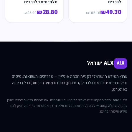
לגברים
תלת-מימד לגברים
₪
28.80
₪
49.30
₪
36.90
₪
102.10
ALX ישראל
ALX
ערוץ המידע הישראלי לקנייה חכמה אונליין — מדריכים, השוואות, טיפים
ודילים נבחרים שיעזרו לכם לקנות נכון, בטוח ובמחיר הכי טוב, בכל רכישה
באינטרנט.
גילוי נאות: חלק מהקישורים באתר הם קישורי שותפים. אם תבצעו רכישה דרכם ייתכן
שנקבל עמלה קטנה — ללא כל תוספת עלות אליכם. כך אנחנו ממשיכים לספק לכם
מידע איכותי בחינם.