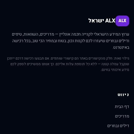
ALX ישראל
ALX
ערוץ המידע הישראלי לקנייה חכמה אונליין — מדריכים, השוואות, טיפים
ודילים נבחרים שיעזרו לכם לקנות נכון, בטוח ובמחיר הכי טוב, בכל רכישה
באינטרנט.
גילוי נאות: חלק מהקישורים באתר הם קישורי שותפים. אם תבצעו רכישה דרכם ייתכן
שנקבל עמלה קטנה — ללא כל תוספת עלות אליכם. כך אנחנו ממשיכים לספק לכם
מידע איכותי בחינם.
ניווט
דף הבית
מדריכים
דילים נבחרים