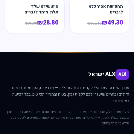
תחפושת אסיר כלא
סווטשירט שלד
לגברים
תלת-מימד לגברים
₪
28.80
₪
49.30
₪
36.90
₪
102.10
ALX ישראל
ALX
ערוץ המידע הישראלי לקנייה חכמה אונליין — מדריכים, השוואות, טיפים
ודילים נבחרים שיעזרו לכם לקנות נכון, בטוח ובמחיר הכי טוב, בכל רכישה
באינטרנט.
גילוי נאות: חלק מהקישורים באתר הם קישורי שותפים. אם תבצעו רכישה דרכם ייתכן
שנקבל עמלה קטנה — ללא כל תוספת עלות אליכם. כך אנחנו ממשיכים לספק לכם
מידע איכותי בחינם.