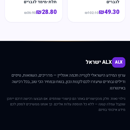
לגברים
תלת-מימד לגברים
₪
28.80
₪
49.30
₪
36.90
₪
102.10
ALX ישראל
ALX
ערוץ המידע הישראלי לקנייה חכמה אונליין — מדריכים, השוואות, טיפים
ודילים נבחרים שיעזרו לכם לקנות נכון, בטוח ובמחיר הכי טוב, בכל רכישה
באינטרנט.
גילוי נאות: חלק מהקישורים באתר הם קישורי שותפים. אם תבצעו רכישה דרכם ייתכן
שנקבל עמלה קטנה — ללא כל תוספת עלות אליכם. כך אנחנו ממשיכים לספק לכם
מידע איכותי בחינם.