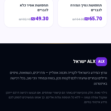
תחפושת נסיך המזרח
תחפושת אסיר כלא
לגברים
לגברים
₪
49.30
₪
65.70
₪
102.10
₪
104.30
ALX ישראל
ALX
ערוץ המידע הישראלי לקנייה חכמה אונליין — מדריכים, השוואות, טיפים
ודילים נבחרים שיעזרו לכם לקנות נכון, בטוח ובמחיר הכי טוב, בכל רכישה
באינטרנט.
גילוי נאות: חלק מהקישורים באתר הם קישורי שותפים. אם תבצעו רכישה דרכם ייתכן
שנקבל עמלה קטנה — ללא כל תוספת עלות אליכם. כך אנחנו ממשיכים לספק לכם
מידע איכותי בחינם.