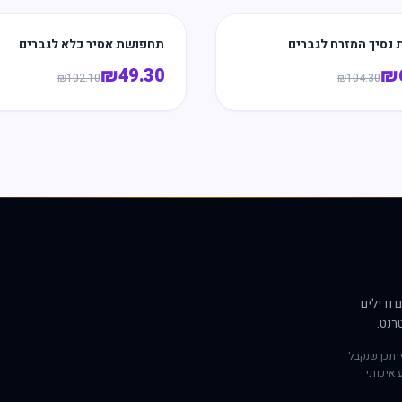
נסיך המזרח לגברים
תחפושת אסיר כלא לגברים
₪
49.30
₪
₪
102.10
₪
104.30
 ודילים
רנט.
יתכן שנקבל
 איכותי