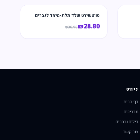
סווטשירט שלד תלת-מימד לגברים
₪
28.80
₪
36.90
ניווט
דף הבית
מדריכים
דילים נבחרים
צור קשר