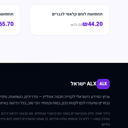
תחפושת לוחם קלאסי לגברים
תחפושת 
65.70
₪
44.20
₪
71.20
ALX ישראל
ALX
ערוץ המידע הישראלי לקנייה חכמה אונליין — מדריכים, השוואות, טיפים
נבחרים שיעזרו לכם לקנות נכון, בטוח ובמחיר הכי טוב, בכל רכישה באינט
גילוי נאות: חלק מהקישורים באתר הם קישורי שותפים. אם תבצעו רכישה דרכם י
עמלה קטנה — ללא כל תוספת עלות אליכם. כך אנחנו ממשיכים לספק לכם מידע
בחינם.