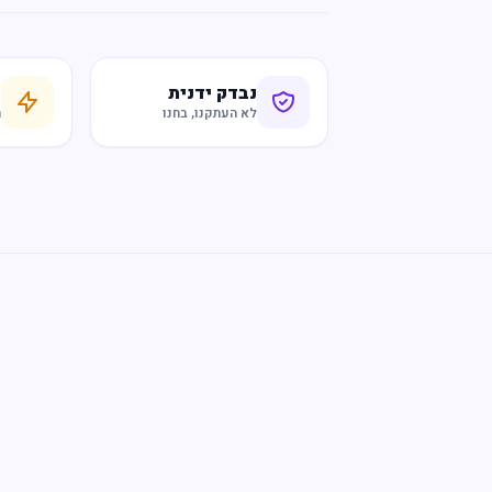
נבדק ידנית
ח
לא העתקנו, בחנו
ר