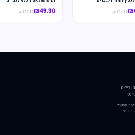
נסיך המזרח לגברים
תחפושת אסיר כלא לגברים
₪
49.30
₪
₪
102.10
₪
104.30
 ודילים
רנט.
יתכן שנקבל
 איכותי