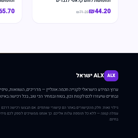
תחפושת לוחם קלאסי לגברים
תחפושת 
65.70
₪
44.20
₪
71.20
ALX ישראל
ALX
ערוץ המידע הישראלי לקנייה חכמה אונליין — מדריכים, השוואות, טיפים
נבחרים שיעזרו לכם לקנות נכון, בטוח ובמחיר הכי טוב, בכל רכישה באינט
גילוי נאות: חלק מהקישורים באתר הם קישורי שותפים. אם תבצעו רכישה דרכם י
עמלה קטנה — ללא כל תוספת עלות אליכם. כך אנחנו ממשיכים לספק לכם מידע
בחינם.