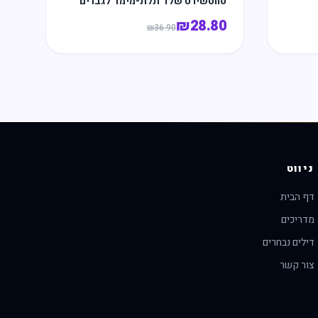
סווטשירט שלד תלת-מימד לגברים
₪
28.80
₪
36.90
ניווט
דף הבית
מדריכים
דילים נבחרים
צור קשר