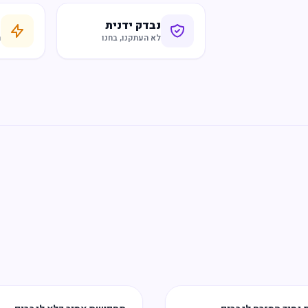
נבדק ידנית
ח
לא העתקנו, בחנו
ר