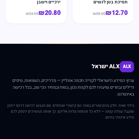
תמיכת בטן לנשים
ירכיים וישבן
₪
20.80
₪
12.70
₪
23.50
₪
38.00
ALX ישראל
ALX
ערוץ המידע הישראלי לקנייה חכמה אונליין — מדריכים, השוואות, טיפים
ודילים נבחרים שיעזרו לכם לקנות נכון, בטוח ובמחיר הכי טוב, בכל רכישה
באינטרנט.
גילוי נאות: חלק מהקישורים באתר הם קישורי שותפים. אם תבצעו רכישה דרכם ייתכן
שנקבל עמלה קטנה — ללא כל תוספת עלות אליכם. כך אנחנו ממשיכים לספק לכם
מידע איכותי בחינם.