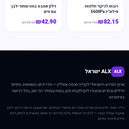
רובוט לניקוי חלונות
וילון אמבט בוהו שחור-לבן
פילוג'יו 5600Pa
עם ווים
₪
42.90
₪
82.15
₪
100.00
₪
167.65
ALX ישראל
ALX
ערוץ המידע הישראלי לקנייה חכמה אונליין — מדריכים, השוואות, טיפים
ודילים נבחרים שיעזרו לכם לקנות נכון, בטוח ובמחיר הכי טוב, בכל רכישה
באינטרנט.
גילוי נאות: חלק מהקישורים באתר הם קישורי שותפים. אם תבצעו רכישה דרכם ייתכן
שנקבל עמלה קטנה — ללא כל תוספת עלות אליכם. כך אנחנו ממשיכים לספק לכם
מידע איכותי בחינם.